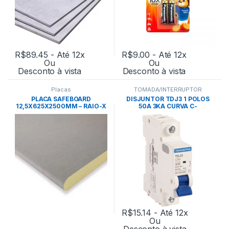
R$
89.45
- Até 12x
R$
9.00
- Até 12x
Ou
Ou
Desconto à vista
Desconto à vista
Placas
TOMADA/INTERRUPTOR
PLACA SAFEBOARD
DISJUNTOR TDJ3 1 POLOS
12,5X625X2500MM – RAIO-X
50A 3KA CURVA C-
TRAMONTINA
R$
15.14
- Até 12x
Ou
Desconto à vista