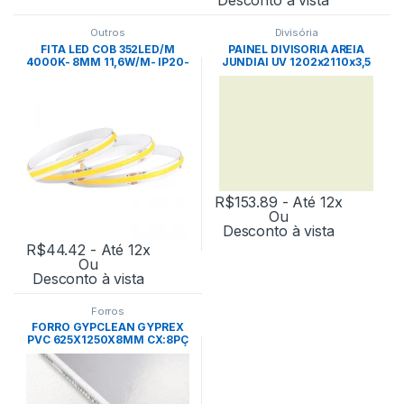
Outros
Divisória
FITA LED COB 352LED/M
PAINEL DIVISORIA AREIA
4000K- 8MM 11,6W/M- IP20-
JUNDIAI UV 1202x2110x3,5
24V NORDECOR
UN – EUCATEX
R$
153.89
- Até 12x
Ou
Desconto à vista
R$
44.42
- Até 12x
Ou
Desconto à vista
Forros
FORRO GYPCLEAN GYPREX
PVC 625X1250X8MM CX:8PÇ
-PLACO