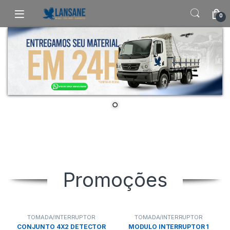
Saltar para navegação
Pular para o conteúdo
0
Promoções
TOMADA/INTERRUPTOR
TOMADA/INTERRUPTOR
CONJUNTO 4X2 DETECTOR
MODULO INTERRUPTOR 1