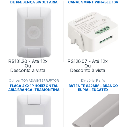
DE PRESENÇA BIVOLT ARIA
CANAL SMART WIFI+BLE 10A
BRANCO – TRAMONTINA
BIVOLT – TRAMONTINA
R$
131.20
- Até 12x
R$
126.07
- Até 12x
Ou
Ou
Desconto à vista
Desconto à vista
Outros
,
TOMADA/INTERRUPTOR
Divisória
,
Perfis
PLACA 4X2 1P HORIZONTAL
BATENTE 842MM – BRANCO
ARIA BRANCA -TRAMONTINA
RUPIA – EUCATEX