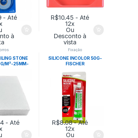
9
- Até
R$
10.45
- Até
x
12x
u
Ou
nto à
Desconto à
ta
vista
orros
Fixação
ILING STONE
SILICONE INCOLOR 50G-
0G/M²-25MM-
FISCHER
4M CX: 14PÇ –
OFIBER
94
- Até
R$
8.08
- Até
x
12x
u
Ou