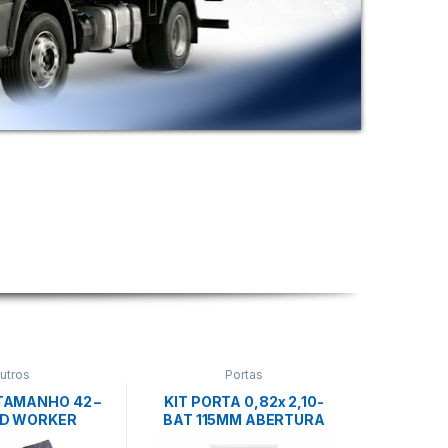
utros
Portas
TAMANHO 42 –
KIT PORTA 0,82x 2,10-
ED WORKER
BAT 115MM ABERTURA
DIREITA M90(GERMANO)