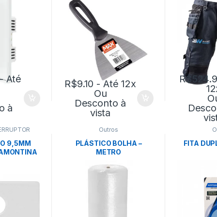
NTINA
- Até
R$
524.
R$
9.10
- Até 12x
12
Ou
O
Desconto à
o à
Desco
vista
vis
ERRUPTOR
Outros
O
O 9,5MM
PLÁSTICO BOLHA –
FITA DUP
AMONTINA
METRO