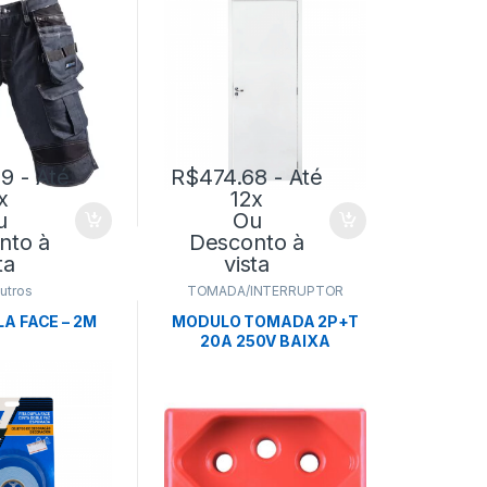
99
- Até
R$
474.68
- Até
x
12x
u
Ou
nto à
Desconto à
ta
vista
utros
TOMADA/INTERRUPTOR
LA FACE – 2M
MODULO TOMADA 2P+T
20A 250V BAIXA
VERMELHA