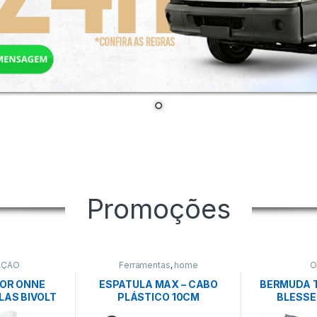
Promoções
AÇÃO
Ferramentas
,
home
O
OR ONNE
ESPATULA MAX – CABO
BERMUDA 
LAS BIVOLT
PLÁSTICO 10CM
BLESS
NCO –