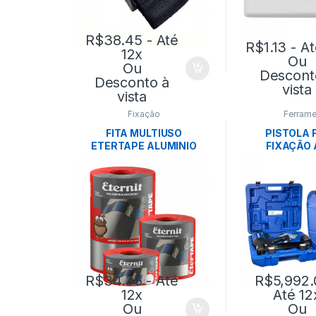
R$
38.45
- Até
R$
1.13
- At
12x
Ou
Ou
Descont
Desconto à
vista
vista
Fixação
Ferrame
FITA MULTIUSO
PISTOLA 
ETERTAPE ALUMINIO
FIXAÇÃO 
10CM X 10M- MANTA
ANC
ETERNIT
R$
34.36
- Até
R$
5,992.
12x
Até 12
Ou
Ou