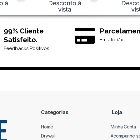
o à
Desconto à
Desco
vista
vis
99% Cliente
Parcelamen
Satisfeito.
Em até 12x
Feedbacks Positivos.
Categorias
Loja
Home
Minha Conta
Drywall
Acompanhe s