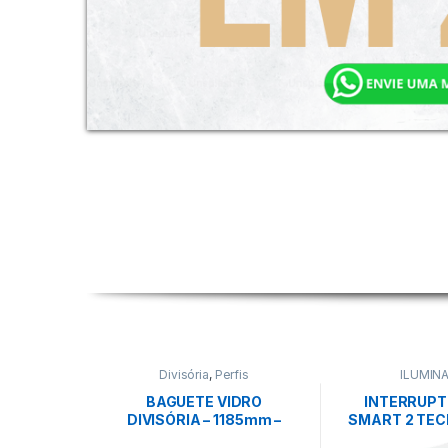
Divisória
,
Perfis
ILUMIN
BAGUETE VIDRO
INTERRUPT
DIVISÓRIA – 1185mm –
SMART 2 TEC
PRETO FOSCO – EUCATEX
10A BRA