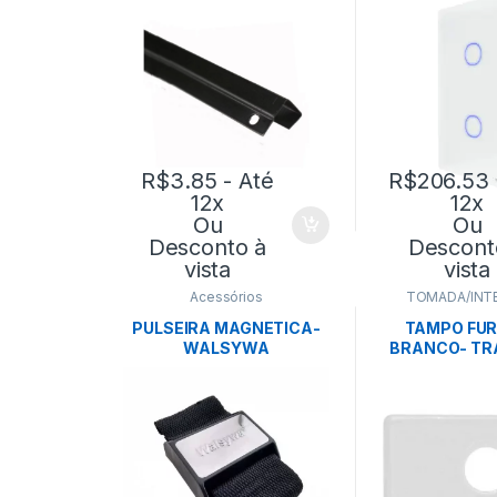
TRAMO
R$
3.85
- Até
R$
206.53
12x
12x
Ou
Ou
Desconto à
Descont
vista
vista
Acessórios
TOMADA/INT
PULSEIRA MAGNETICA-
TAMPO FUR
WALSYWA
BRANCO- TR