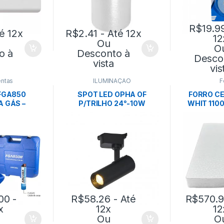
R$
19.9
é 12x
R$
2.41
- Até 12x
12
Ou
O
o à
Desconto à
Desco
vista
vis
ntas
ILUMINAÇÃO
F
FGA850
SPOT LED OPHA OF
FORRO CE
A GÁS –
P/TRILHO 24°-10W
WHIT 110
ORA
4000K-PRETO-
0,622X1,24
NORDECOR
EC
00
-
R$
58.26
- Até
R$
570.
x
12x
12
Ou
O