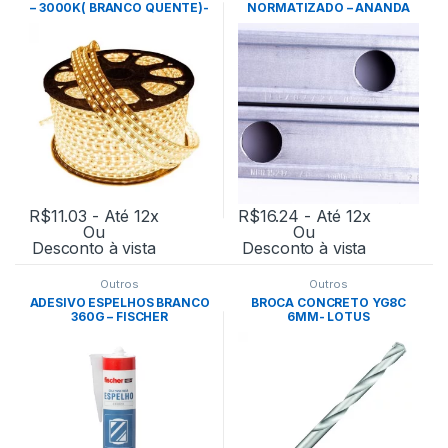
– 3000K( BRANCO QUENTE)-
NORMATIZADO – ANANDA
MB LED
R$
11.03
- Até 12x
R$
16.24
- Até 12x
Ou
Ou
Desconto à vista
Desconto à vista
Outros
Outros
ADESIVO ESPELHOS BRANCO
BROCA CONCRETO YG8C
360G – FISCHER
6MM- LOTUS