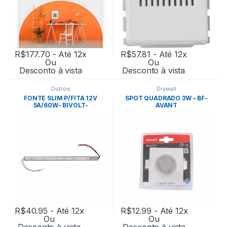
R$
177.70
- Até 12x
R$
57.81
- Até 12x
Ou
Ou
Desconto à vista
Desconto à vista
Outros
Drywall
FONTE SLIM P/FITA 12V
SPOT QUADRADO 3W – BF-
5A/60W- BIVOLT-
AVANT
NORDECOR
R$
40.95
- Até 12x
R$
12.99
- Até 12x
Ou
Ou
Desconto à vista
Desconto à vista