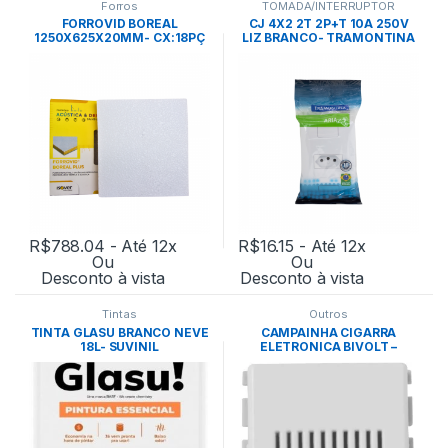
Forros
TOMADA/INTERRUPTOR
FORROVID BOREAL
CJ 4X2 2T 2P+T 10A 250V
1250X625X20MM- CX:18PÇ
LIZ BRANCO- TRAMONTINA
BRANCO
R$
788.04
- Até 12x
R$
16.15
- Até 12x
Ou
Ou
Desconto à vista
Desconto à vista
Tintas
Outros
TINTA GLASU BRANCO NEVE
CAMPAINHA CIGARRA
18L- SUVINIL
ELETRONICA BIVOLT –
TRAMONTINA