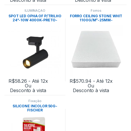
ILUMINAÇÃO
Forros
SPOT LED OPHA OF P/TRILHO
FORRO CEILING STONE WHIT
24°-10W 4000K-PRETO-
1100G/M²-25MM-
NORDECOR
0,622X1,244M CX: 14PÇ –
ECOFIBER
R$
58.26
- Até 12x
R$
570.94
- Até 12x
Ou
Ou
Desconto à vista
Desconto à vista
Fixação
SILICONE INCOLOR 50G-
FISCHER