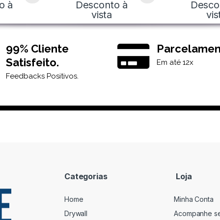
o à
Desconto à
Desco
vista
vis
99% Cliente
Parcelamen
Satisfeito.
Em até 12x
Feedbacks Positivos.
Categorias
Loja
Home
Minha Conta
Drywall
Acompanhe s