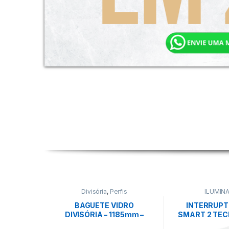
Divisória
,
Perfis
ILUMIN
BAGUETE VIDRO
INTERRUPT
DIVISÓRIA – 1185mm –
SMART 2 TEC
PRETO FOSCO – EUCATEX
10A BRA