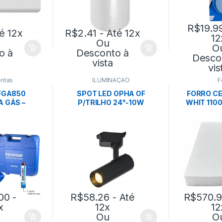
R$
19.9
é 12x
R$
2.41
- Até 12x
12
Ou
O
o à
Desconto à
Desco
vista
vis
ntas
ILUMINAÇÃO
F
FGA850
SPOT LED OPHA OF
FORRO CE
A GÁS –
P/TRILHO 24°-10W
WHIT 110
ORA
4000K-PRETO-
0,622X1,24
NORDECOR
EC
00
-
R$
58.26
- Até
R$
570.
x
12x
12
Ou
O