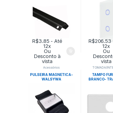
TRAMO
R$
3.85
- Até
R$
206.53
12x
12x
Ou
Ou
Desconto à
Descont
vista
vista
Acessórios
TOMADA/INT
PULSEIRA MAGNETICA-
TAMPO FUR
WALSYWA
BRANCO- TR