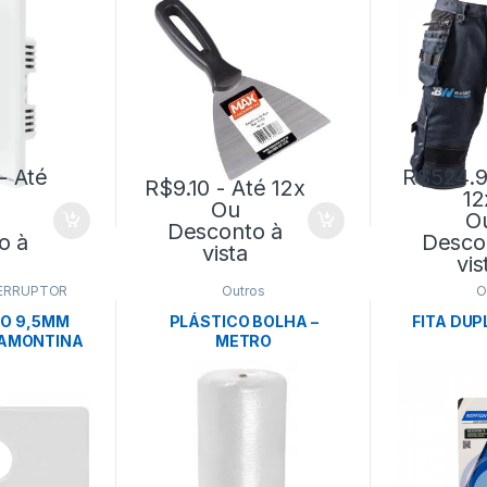
NTINA
- Até
R$
524.
R$
9.10
- Até 12x
12
Ou
O
Desconto à
o à
Desco
vista
vis
ERRUPTOR
Outros
O
O 9,5MM
PLÁSTICO BOLHA –
FITA DUP
AMONTINA
METRO