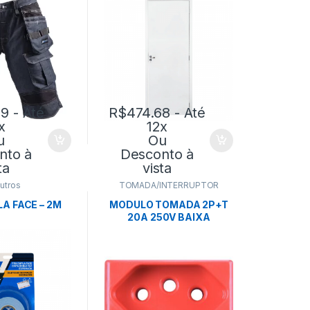
99
- Até
R$
474.68
- Até
x
12x
u
Ou
nto à
Desconto à
ta
vista
utros
TOMADA/INTERRUPTOR
LA FACE – 2M
MODULO TOMADA 2P+T
20A 250V BAIXA
VERMELHA