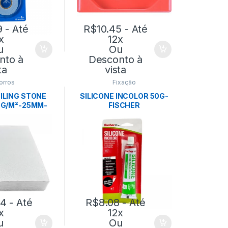
9
- Até
R$
10.45
- Até
x
12x
u
Ou
nto à
Desconto à
ta
vista
orros
Fixação
ILING STONE
SILICONE INCOLOR 50G-
0G/M²-25MM-
FISCHER
4M CX: 14PÇ –
OFIBER
94
- Até
R$
8.08
- Até
x
12x
u
Ou