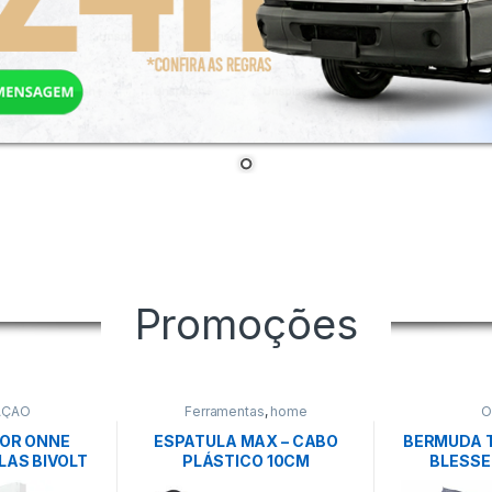
Promoções
AÇÃO
Ferramentas
,
home
O
OR ONNE
ESPATULA MAX – CABO
BERMUDA 
LAS BIVOLT
PLÁSTICO 10CM
BLESS
NCO –