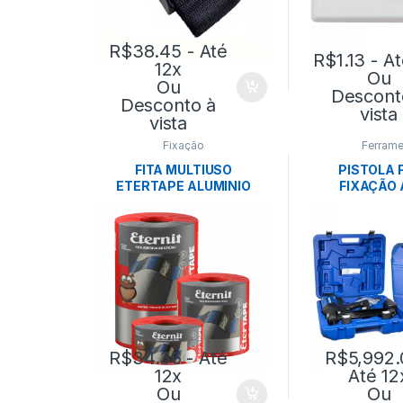
R$
38.45
- Até
R$
1.13
- At
12x
Ou
Ou
Descont
Desconto à
vista
vista
Fixação
Ferrame
FITA MULTIUSO
PISTOLA 
ETERTAPE ALUMINIO
FIXAÇÃO 
10CM X 10M- MANTA
ANC
ETERNIT
R$
34.36
- Até
R$
5,992.
12x
Até 12
Ou
Ou