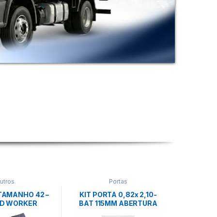
utros
Portas
TAMANHO 42 –
KIT PORTA 0,82x 2,10-
ED WORKER
BAT 115MM ABERTURA
DIREITA M90(GERMANO)