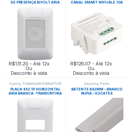
DE PRESENÇA BIVOLT ARIA
CANAL SMART WIFI+BLE 10A
BRANCO – TRAMONTINA
BIVOLT – TRAMONTINA
R$
131.20
- Até 12x
R$
126.07
- Até 12x
Ou
Ou
Desconto à vista
Desconto à vista
Outros
,
TOMADA/INTERRUPTOR
Divisória
,
Perfis
PLACA 4X2 1P HORIZONTAL
BATENTE 842MM – BRANCO
ARIA BRANCA -TRAMONTINA
RUPIA – EUCATEX