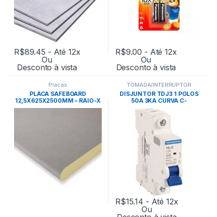
R$
89.45
- Até 12x
R$
9.00
- Até 12x
Ou
Ou
Desconto à vista
Desconto à vista
Placas
TOMADA/INTERRUPTOR
PLACA SAFEBOARD
DISJUNTOR TDJ3 1 POLOS
12,5X625X2500MM – RAIO-X
50A 3KA CURVA C-
TRAMONTINA
R$
15.14
- Até 12x
Ou
Desconto à vista