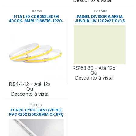
Outros
Divisória
FITA LED COB 352LED/M
PAINEL DIVISORIA AREIA
4000K- 8MM 11,6W/M- IP20-
JUNDIAI UV 1202x2110x3,5
24V NORDECOR
UN – EUCATEX
R$
153.89
- Até 12x
Ou
Desconto à vista
R$
44.42
- Até 12x
Ou
Desconto à vista
Forros
FORRO GYPCLEAN GYPREX
PVC 625X1250X8MM CX:8PÇ
-PLACO