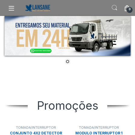
Saltar para navegação
Pular para o conteúdo
0
Promoções
TOMADA/INTERRUPTOR
TOMADA/INTERRUPTOR
CONJUNTO 4X2 DETECTOR
MODULO INTERRUPTOR 1