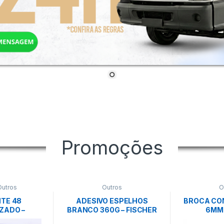
Promoções
Outros
Outros
O
TE 48
ADESIVO ESPELHOS
BROCA CO
ZADO –
BRANCO 360G – FISCHER
6MM
NDA