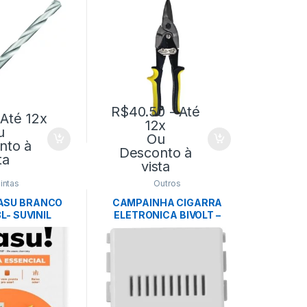
R$
40.50
- Até
 Até 12x
12x
u
Ou
nto à
Desconto à
ta
vista
intas
Outros
LASU BRANCO
CAMPAINHA CIGARRA
L- SUVINIL
ELETRONICA BIVOLT –
TRAMONTINA