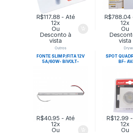
R$
117.88
- Até
R$
788.04
12x
12x
Ou
Ou
Desconto à
Descont
vista
vista
Outros
Drywa
FONTE SLIM P/FITA 12V
SPOT QUADR
5A/60W- BIVOLT-
BF- A
NORDECOR
R$
40.95
- Até
R$
12.99
-
12x
12x
Ou
Ou