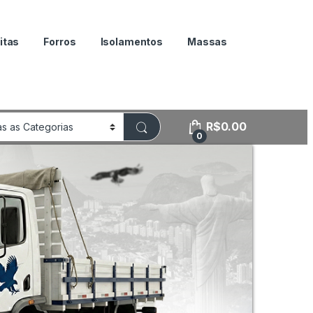
itas
Forros
Isolamentos
Massas
R$
0.00
0