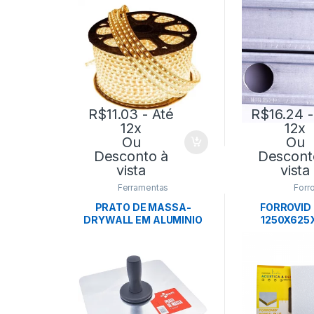
R$
11.03
- Até
R$
16.24
-
12x
12x
Ou
Ou
Desconto à
Descont
vista
vista
Ferramentas
Forr
PRATO DE MASSA-
FORROVID
DRYWALL EM ALUMINIO
1250X625
P/USO PROFISSIONAL-
CX:18PÇ 
EXPERT