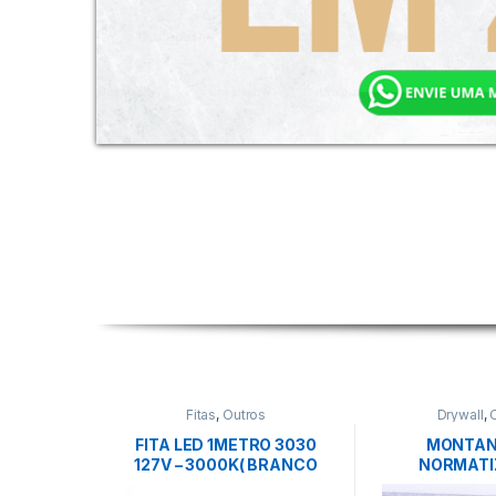
Fitas
,
Outros
Drywall
,
FITA LED 1METRO 3030
MONTAN
127V – 3000K( BRANCO
NORMATI
QUENTE)-MB LED
ANA