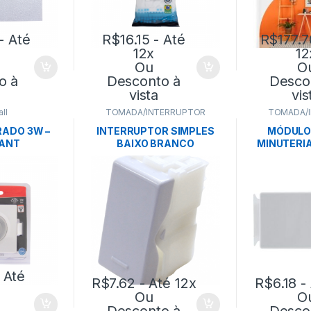
- Até
R$
16.15
- Até
R$
177.7
12x
12
Ou
O
o à
Desconto à
Desco
vista
vis
ll
TOMADA/INTERRUPTOR
TOMADA/
ADO 3W –
INTERRUPTOR SIMPLES
MÓDULO
VANT
BAIXO BRANCO
MINUTERIA
10A/250V- TRAMONTINA
V B
TRAM
 Até
R$
7.62
- Até 12x
R$
6.18
- 
Ou
O