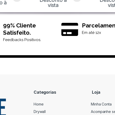
Desconto à
Desco
o à
vista
vis
99% Cliente
Parcelamen
Satisfeito.
Em até 12x
Feedbacks Positivos.
Categorias
Loja
Home
Minha Conta
Drywall
Acompanhe s