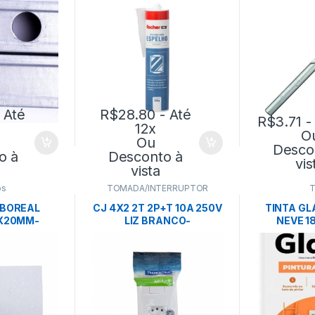
 Até
R$
28.80
- Até
R$
3.71
-
12x
O
Ou
Desco
o à
Desconto à
vis
vista
os
TOMADA/INTERRUPTOR
T
 BOREAL
CJ 4X2 2T 2P+T 10A 250V
TINTA G
X20MM-
LIZ BRANCO-
NEVE 18
BRANCO
TRAMONTINA