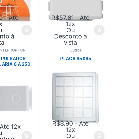
0
- Até
R$
57.81
- Até
x
12x
u
Ou
nto à
Desconto à
ta
vista
INTERRUPTOR
Outros
 PULSADOR
PLACA 65X65
 ARIA 6 A 250
RANCO –
ONTINA
R$
8.90
- Até
Até 12x
12x
u
Ou