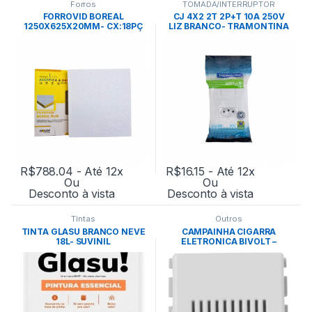
Forros
TOMADA/INTERRUPTOR
FORROVID BOREAL
CJ 4X2 2T 2P+T 10A 250V
1250X625X20MM- CX:18PÇ
LIZ BRANCO- TRAMONTINA
BRANCO
R$
788.04
- Até 12x
R$
16.15
- Até 12x
Ou
Ou
Desconto à vista
Desconto à vista
Tintas
Outros
TINTA GLASU BRANCO NEVE
CAMPAINHA CIGARRA
18L- SUVINIL
ELETRONICA BIVOLT –
TRAMONTINA