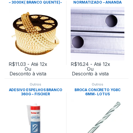
– 3000K( BRANCO QUENTE)-
NORMATIZADO – ANANDA
MB LED
R$
11.03
- Até 12x
R$
16.24
- Até 12x
Ou
Ou
Desconto à vista
Desconto à vista
Outros
Outros
ADESIVO ESPELHOS BRANCO
BROCA CONCRETO YG8C
360G – FISCHER
6MM- LOTUS