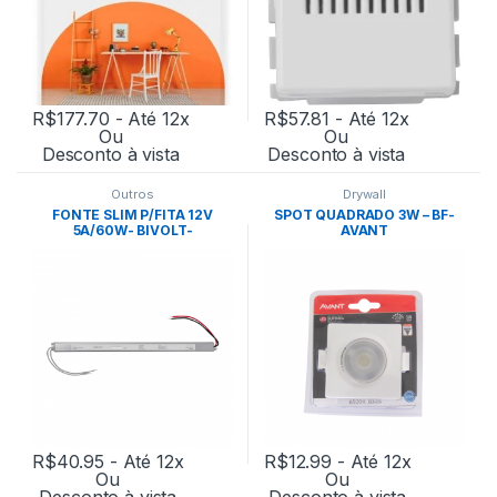
R$
177.70
- Até 12x
R$
57.81
- Até 12x
Ou
Ou
Desconto à vista
Desconto à vista
Outros
Drywall
FONTE SLIM P/FITA 12V
SPOT QUADRADO 3W – BF-
5A/60W- BIVOLT-
AVANT
NORDECOR
R$
40.95
- Até 12x
R$
12.99
- Até 12x
Ou
Ou
Desconto à vista
Desconto à vista