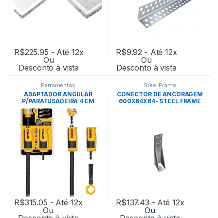
R$
225.95
- Até 12x
R$
9.92
- Até 12x
Ou
Ou
Desconto à vista
Desconto à vista
Ferramentas
Steel Frame
ADAPTADOR ANGULAR
CONECTOR DE ANCORAGEM
P/PARAFUSADEIRA 4 EM
600X64X64- STEEL FRAME
1(COMPACTO 90°)FLEX-
DEWALT
R$
315.05
- Até 12x
R$
137.43
- Até 12x
Ou
Ou
Desconto à vista
Desconto à vista