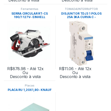
Ferramentas
TOMADA/INTERRUPTOR
SERRA CIRCULAR RT-CS
DISJUNTOR TDJ3 1 POLOS
190/1 127V- EINHELL
25A 3KA CURVA C -
TRAMONTINA
R$
878.98
- Até 12x
R$
11.06
- Até 12x
Ou
Ou
Desconto à vista
Desconto à vista
Placas
PLACA RU 1,20X1,80- KNAUF