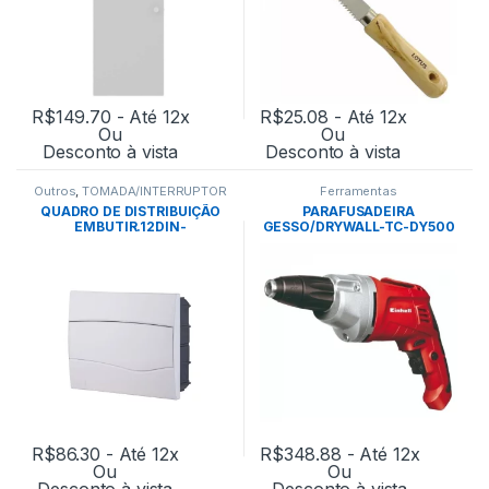
R$
149.70
- Até 12x
R$
25.08
- Até 12x
Ou
Ou
Desconto à vista
Desconto à vista
Outros
,
TOMADA/INTERRUPTOR
Ferramentas
QUADRO DE DISTRIBUIÇÃO
PARAFUSADEIRA
EMBUTIR.12DIN-
GESSO/DRYWALL-TC-DY500
TRAMONTINA
127V- EINHELL
R$
86.30
- Até 12x
R$
348.88
- Até 12x
Ou
Ou
Desconto à vista
Desconto à vista