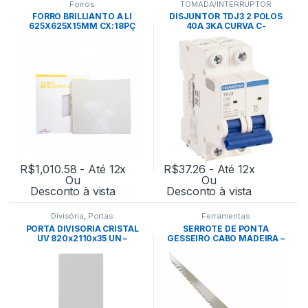
Forros
TOMADA/INTERRUPTOR
FORRO BRILLIANTO A LI
DISJUNTOR TDJ3 2 POLOS
625X625X15MM CX:18PÇ
40A 3KA CURVA C-
BRANCO – OWA
TRAMONTINA
R$
1,010.58
- Até 12x
R$
37.26
- Até 12x
Ou
Ou
Desconto à vista
Desconto à vista
Divisória
,
Portas
Ferramentas
PORTA DIVISORIA CRISTAL
SERROTE DE PONTA
UV 820x2110x35 UN –
GESSEIRO CABO MADEIRA –
EUCATEX
LOTUS