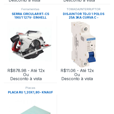
Ferramentas
TOMADA/INTERRUPTOR
SERRA CIRCULAR RT-CS
DISJUNTOR TDJ3 1 POLOS
190/1 127V- EINHELL
25A 3KA CURVA C -
TRAMONTINA
R$
878.98
- Até 12x
R$
11.06
- Até 12x
Ou
Ou
Desconto à vista
Desconto à vista
Placas
PLACA RU 1,20X1,80- KNAUF