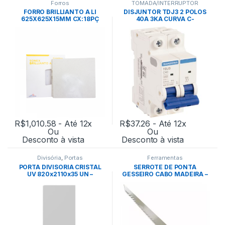
Forros
TOMADA/INTERRUPTOR
FORRO BRILLIANTO A LI
DISJUNTOR TDJ3 2 POLOS
625X625X15MM CX:18PÇ
40A 3KA CURVA C-
BRANCO – OWA
TRAMONTINA
R$
1,010.58
- Até 12x
R$
37.26
- Até 12x
Ou
Ou
Desconto à vista
Desconto à vista
Divisória
,
Portas
Ferramentas
PORTA DIVISORIA CRISTAL
SERROTE DE PONTA
UV 820x2110x35 UN –
GESSEIRO CABO MADEIRA –
EUCATEX
LOTUS