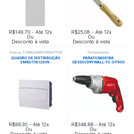
R$
149.70
- Até 12x
R$
25.08
- Até 12x
Ou
Ou
Desconto à vista
Desconto à vista
Outros
,
TOMADA/INTERRUPTOR
Ferramentas
QUADRO DE DISTRIBUIÇÃO
PARAFUSADEIRA
EMBUTIR.12DIN-
GESSO/DRYWALL-TC-DY500
TRAMONTINA
127V- EINHELL
R$
86.30
- Até 12x
R$
348.88
- Até 12x
Ou
Ou
Desconto à vista
Desconto à vista