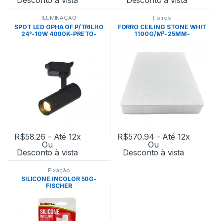
ILUMINAÇÃO
Forros
SPOT LED OPHA OF P/TRILHO
FORRO CEILING STONE WHIT
24°-10W 4000K-PRETO-
1100G/M²-25MM-
NORDECOR
0,622X1,244M CX: 14PÇ –
ECOFIBER
R$
58.26
- Até 12x
R$
570.94
- Até 12x
Ou
Ou
Desconto à vista
Desconto à vista
Fixação
SILICONE INCOLOR 50G-
FISCHER