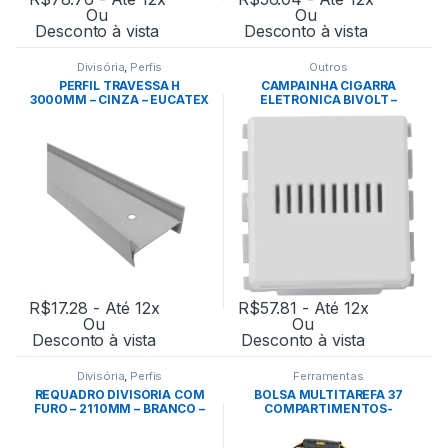
Ou
Ou
Desconto à vista
Desconto à vista
Divisória
,
Perfis
Outros
PERFIL TRAVESSA H
CAMPAINHA CIGARRA
3000MM – CINZA – EUCATEX
ELETRONICA BIVOLT –
TRAMONTINA
R$
17.28
- Até 12x
R$
57.81
- Até 12x
Ou
Ou
Desconto à vista
Desconto à vista
Divisória
,
Perfis
Ferramentas
REQUADRO DIVISÓRIA COM
BOLSA MULTITAREFA 37
FURO – 2110MM – BRANCO –
COMPARTIMENTOS-
EUCATEX
DEWALT