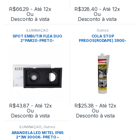
R$
66.29
- Até 12x
R$
328.40
- Até 12x
Ou
Ou
Desconto à vista
Desconto à vista
ILUMINAÇÃO
Outros
SPOT EMBUTIR FLEA DUO
COLA STOP
2*PAR20-PRETO-
PREGOS(RODAPE) 390G-
NORDECOR
FISCHER
R$
43.87
- Até 12x
R$
25.38
- Até 12x
Ou
Ou
Desconto à vista
Desconto à vista
ILUMINAÇÃO
,
Outros
ARANDELA LED MITEL IP65
2*3W 3000K- PRETO –