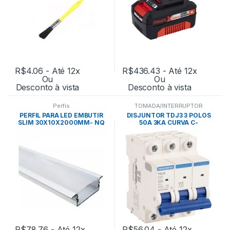
R$
4.06
- Até 12x
R$
436.43
- Até 12x
Ou
Ou
Desconto à vista
Desconto à vista
Perfis
TOMADA/INTERRUPTOR
PERFIL PARA LED EMBUTIR
DISJUNTOR TDJ3 3 POLOS
SLIM 30X10X2000MM- NQ
50A 3KA CURVA C-
PERFIL
TRAMONTINA
R$
78.76
- Até 12x
R$
56.04
- Até 12x