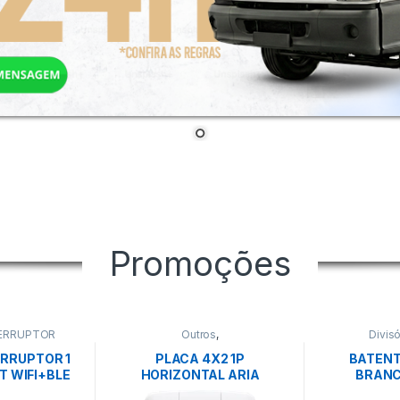
Promoções
ERRUPTOR
Outros
,
Divisó
TOMADA/INTERRUPTOR
RRUPTOR 1
PLACA 4X2 1P
BATENT
 WIFI+BLE
HORIZONTAL ARIA
BRANC
OLT –
BRANCA -TRAMONTINA
EU