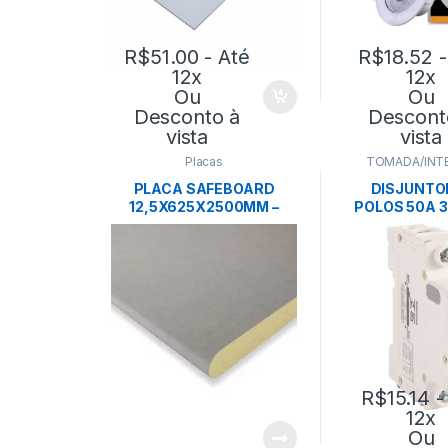
R$
51.00
- Até
R$
18.52
-
12x
12x
Ou
Ou
Desconto à
Descont
vista
vista
Placas
TOMADA/INT
PLACA SAFEBOARD
DISJUNTOR
12,5X625X2500MM –
POLOS 50A 
RAIO-X
C- TRAM
R$
15.14
-
12x
Ou