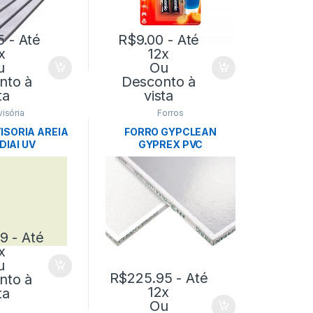
5
- Até
R$
9.00
- Até
x
12x
u
Ou
nto à
Desconto à
ta
vista
visória
Forros
VISORIA AREIA
FORRO GYPCLEAN
DIAI UV
GYPREX PVC
10x3,5 UN –
625X1250X8MM CX:8PÇ
CATEX
-PLACO
89
- Até
x
u
R$
225.95
- Até
nto à
12x
ta
Ou