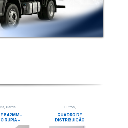
ria
,
Perfis
Outros
,
TOMADA/INTERRUPTOR
E 842MM –
QUADRO DE
O RUPIA –
DISTRIBUIÇÃO
CATEX
EMBUTIR.5DIN-