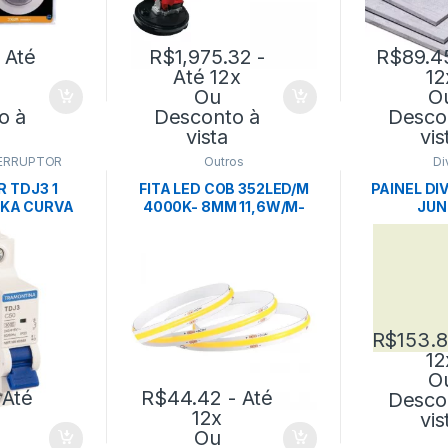
 Até
R$
1,975.32
-
R$
89.4
Até 12x
12
Ou
O
o à
Desconto à
Desco
vista
vis
ERRUPTOR
Outros
Di
 TDJ3 1
FITA LED COB 352LED/M
PAINEL DI
3KA CURVA
4000K- 8MM 11,6W/M-
JUN
ONTINA
IP20-24V NORDECOR
1202x21
EU
R$
153.
12
O
 Até
R$
44.42
- Até
Desco
12x
vis
Ou