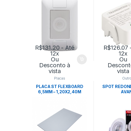
TRAMONTINA
TRAMO
R$
131.20
- Até
R$
126.07
-
12x
12x
Ou
Ou
Desconto à
Descont
vista
vista
Placas
Outr
PLACA ST FLEXBOARD
SPOT REDOND
6,5MM – 1,20X2,40M
AVA
KNAUF