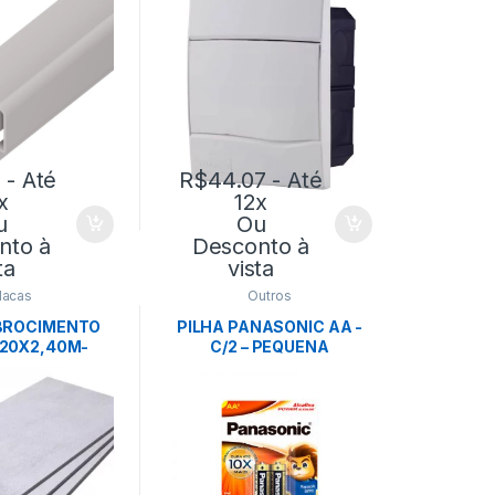
TRAMONTINA
0
- Até
R$
44.07
- Até
x
12x
u
Ou
nto à
Desconto à
ta
vista
lacas
Outros
IBROCIMENTO
PILHA PANASONIC AA -
,20X2,40M-
C/2 – PEQUENA
ERNIT