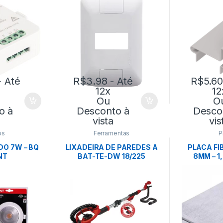
NTINA
 Até
R$
3.98
- Até
R$
5.6
12x
12
Ou
O
o à
Desconto à
Desco
vista
vis
os
Ferramentas
P
O 7W – BQ
LIXADEIRA DE PAREDES A
PLACA F
NT
BAT-TE-DW 18/225
8MM – 1
LI+SOLO – EINHELL
ET