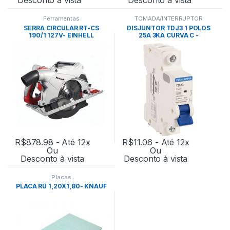
Ferramentas
TOMADA/INTERRUPTOR
SERRA CIRCULAR RT-CS
DISJUNTOR TDJ3 1 POLOS
190/1 127V- EINHELL
25A 3KA CURVA C -
TRAMONTINA
R$
878.98
- Até 12x
R$
11.06
- Até 12x
Ou
Ou
Desconto à vista
Desconto à vista
Placas
PLACA RU 1,20X1,80- KNAUF