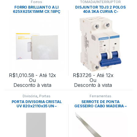
Forros
TOMADA/INTERRUPTOR
FORRO BRILLIANTO A LI
DISJUNTOR TDJ3 2 POLOS
625X625X15MM CX:18PÇ
40A 3KA CURVA C-
BRANCO – OWA
TRAMONTINA
R$
1,010.58
- Até 12x
R$
37.26
- Até 12x
Ou
Ou
Desconto à vista
Desconto à vista
Divisória
,
Portas
Ferramentas
PORTA DIVISORIA CRISTAL
SERROTE DE PONTA
UV 820x2110x35 UN –
GESSEIRO CABO MADEIRA –
EUCATEX
LOTUS