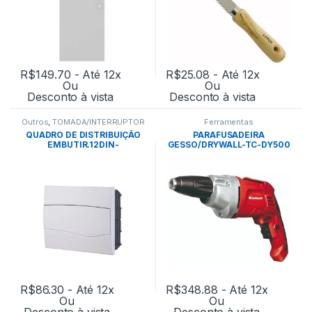
R$
149.70
- Até 12x
R$
25.08
- Até 12x
Ou
Ou
Desconto à vista
Desconto à vista
Outros
,
TOMADA/INTERRUPTOR
Ferramentas
QUADRO DE DISTRIBUIÇÃO
PARAFUSADEIRA
EMBUTIR.12DIN-
GESSO/DRYWALL-TC-DY500
TRAMONTINA
127V- EINHELL
R$
86.30
- Até 12x
R$
348.88
- Até 12x
Ou
Ou
Desconto à vista
Desconto à vista