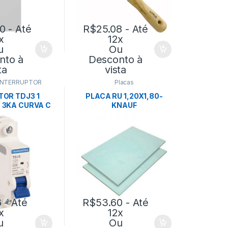
70
- Até
R$
25.08
- Até
x
12x
u
Ou
nto à
Desconto à
ta
vista
INTERRUPTOR
Placas
TOR TDJ3 1
PLACA RU 1,20X1,80-
 3KA CURVA C
KNAUF
MONTINA
6
- Até
R$
53.60
- Até
x
12x
u
Ou