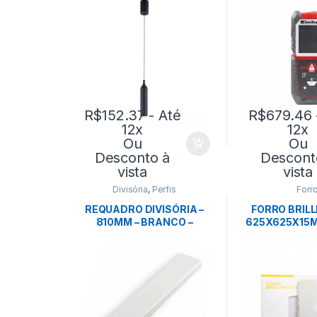
R$
152.37
- Até
R$
679.46
12x
12x
Ou
Ou
Desconto à
Descont
vista
vista
Divisória
,
Perfis
Forr
REQUADRO DIVISÓRIA –
FORRO BRILL
810MM – BRANCO –
625X625X15M
EUCATEX
BRANCO 