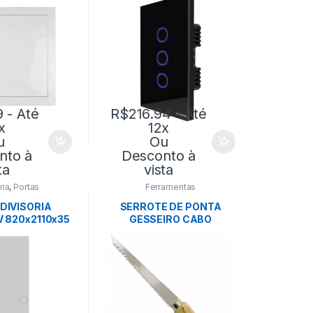
TRAMONTINA
9
- Até
R$
216.94
- Até
x
12x
u
Ou
nto à
Desconto à
ta
vista
ria
,
Portas
Ferramentas
DIVISORIA
SERROTE DE PONTA
V 820x2110x35
GESSEIRO CABO
 EUCATEX
MADEIRA – LOTUS