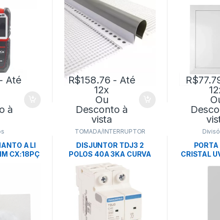
- Até
R$
158.76
- Até
R$
77.7
12x
12
Ou
O
o à
Desconto à
Desco
vista
vis
os
TOMADA/INTERRUPTOR
Divisó
IANTO A LI
DISJUNTOR TDJ3 2
PORTA 
M CX:18PÇ
POLOS 40A 3KA CURVA
CRISTAL U
– OWA
C-TRAMONTINA
UN –