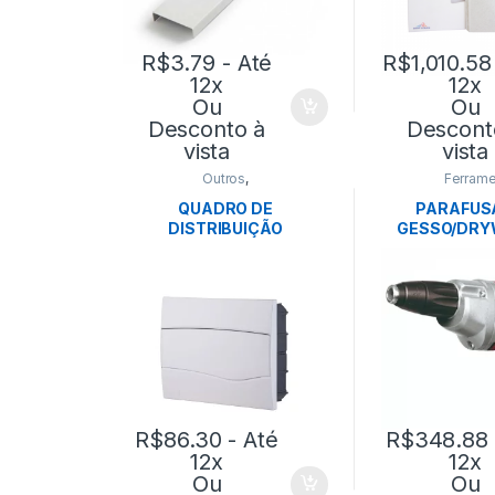
R$
3.79
- Até
R$
1,010.58
12x
12x
Ou
Ou
Desconto à
Descont
vista
vista
Outros
,
Ferrame
TOMADA/INTERRUPTOR
QUADRO DE
PARAFUS
DISTRIBUIÇÃO
GESSO/DRY
EMBUTIR.12DIN-
DY500 127V
TRAMONTINA
R$
86.30
- Até
R$
348.88
12x
12x
Ou
Ou