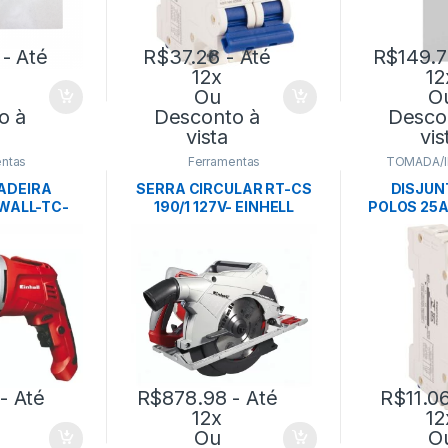
- Até
R$
37.26
- Até
R$
149.
12x
12
Ou
O
o à
Desconto à
Desco
vista
vis
ntas
Ferramentas
TOMADA/
ADEIRA
SERRA CIRCULAR RT-CS
DISJUN
WALL-TC-
190/1 127V- EINHELL
POLOS 25A
- EINHELL
-TRA
- Até
R$
878.98
- Até
R$
11.0
12x
12
Ou
O