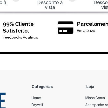
o à
Desconto à
Desco
vista
vis
99% Cliente
Parcelamen
Satisfeito.
Em até 12x
Feedbacks Positivos.
Categorias
Loja
Home
Minha Conta
Drywall
Acompanhe s